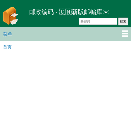
跳
邮政编码 - 🇨🇳新版邮编库✉️
转
到
主
要
菜单
主菜单
内
首页
容
你在这里