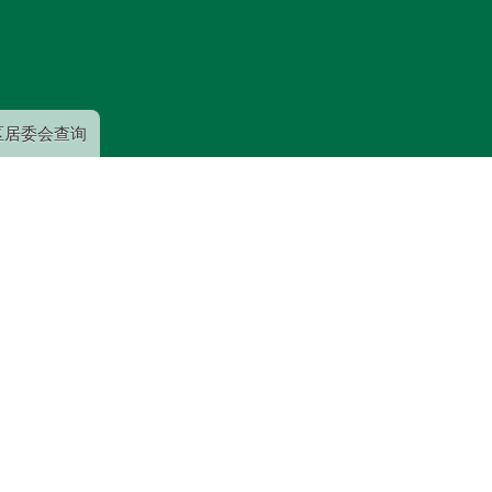
跳
转
到
主
要
区居委会查询
内
容