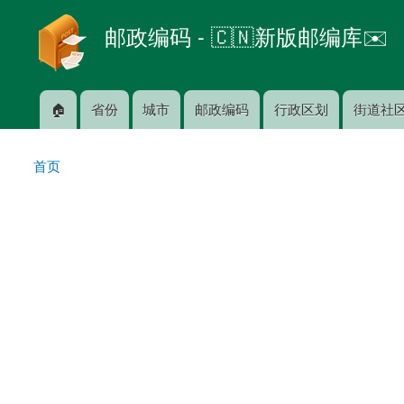
邮政编码 - 🇨🇳新版邮编库✉️
🏠
省份
城市
邮政编码
行政区划
街道社
主菜单
首页
你在这里