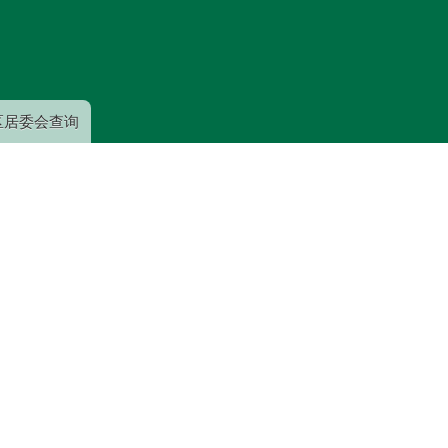
跳
转
到
主
要
区居委会查询
内
容