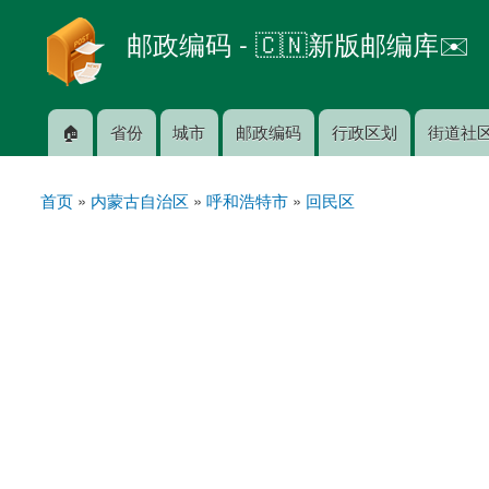
邮政编码 - 🇨🇳新版邮编库✉️
🏠
省份
城市
邮政编码
行政区划
街道社
主菜单
首页
»
内蒙古自治区
»
呼和浩特市
»
回民区
你在这里