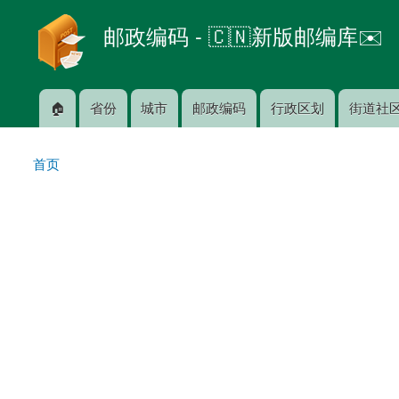
邮政编码 - 🇨🇳新版邮编库✉️
🏠
省份
城市
邮政编码
行政区划
街道社
主菜单
首页
你在这里