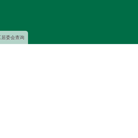
跳
转
到
主
要
区居委会查询
内
容