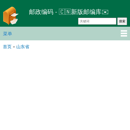
跳
邮政编码 - 🇨🇳新版邮编库✉️
转
到
主
要
菜单
主菜单
内
首页
»
山东省
容
你在这里