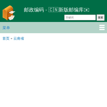
跳
邮政编码 - 🇨🇳新版邮编库✉️
转
到
主
要
菜单
主菜单
内
首页
»
云南省
容
你在这里