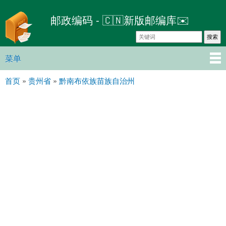
跳
邮政编码 - 🇨🇳新版邮编库✉️
转
到
主
要
菜单
主菜单
内
首页
»
贵州省
»
黔南布依族苗族自治州
容
你在这里